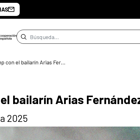
IAS
Barra de búsqueda
Taller de krump con el bailarín Arias Fernández
el bailarín Arias Fernánde
da 2025