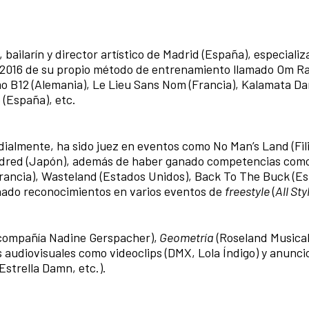
 bailarín y director artístico de Madrid (España), especiali
2016 de su propio método de entrenamiento llamado Om Ra
omo B12 (Alemania), Le Lieu Sans Nom (Francia), Kalamata D
 (España), etc.
lmente, ha sido juez en eventos como No Man’s Land (Fili
ndred (Japón), además de haber ganado competencias com
(Francia), Wasteland (Estados Unidos), Back To The Buck (E
nado reconocimientos en varios eventos de
freestyle
(
All Sty
 compañía Nadine Gerspacher),
Geometría
(Roseland Musical
 audiovisuales como videoclips (DMX, Lola Índigo) y anunci
Estrella Damn, etc.).