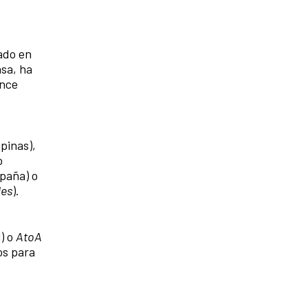
zado en
sa, ha
ance
pinas),
o
spaña) o
les
).
) o
AtoA
os para