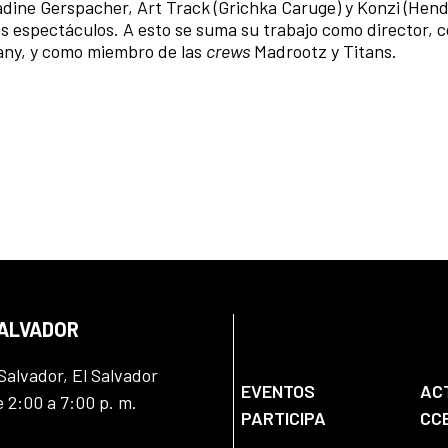
dine Gerspacher, Art Track (Grichka Caruge) y Konzi (Hend
s espectáculos. A esto se suma su trabajo como director, c
any, y como miembro de las
crews
Madrootz y Titans.
SALVADOR
Salvador, El Salvador
EVENTOS
AC
e 2:00 a 7:00 p. m.
PARTICIPA
CC