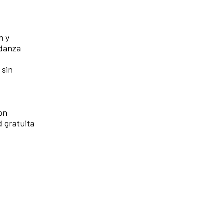
n y
 danza
 sin
con
d gratuita