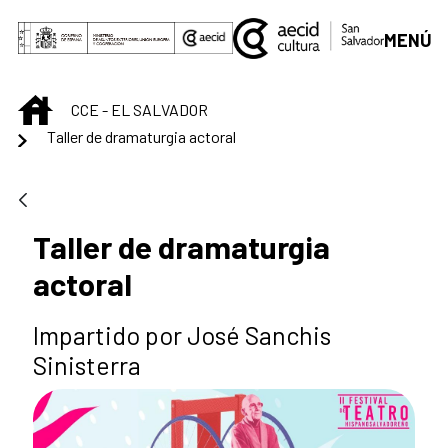
Saltar al contenido principal
MENÚ
INICIO
CCE - EL SALVADOR
Taller de dramaturgia actoral
Taller de dramaturgia
actoral
Impartido por José Sanchis
Sinisterra