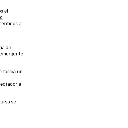
s el
ro
sentidos a
ria de
 emergente
e forma un
pectador a
curso se