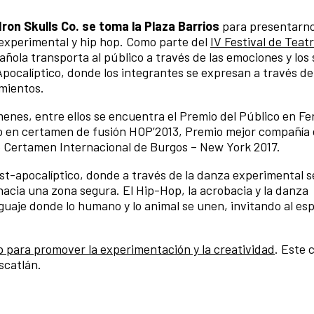
Iron Skulls Co. se toma la Plaza Barrios
para presentarno
 experimental y hip hop. Como parte del
IV Festival de Teat
añola transporta al público a través de las emociones y los 
calíptico, donde los integrantes se expresan a través de
imientos.
enes, entre ellos se encuentra el Premio del Público en Fe
o en certamen de fusión HOP’2013, Premio mejor compañía
p Certamen Internacional de Burgos – New York 2017.
t-apocalíptico, donde a través de la danza experimental s
 hacia una zona segura. El Hip-Hop, la acrobacia y la danza
uaje donde lo humano y lo animal se unen, invitando al es
para promover la experimentación y la creatividad
. Este 
scatlán.