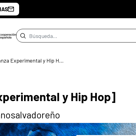
IAS
Barra de búsqueda
Sinestesia [Danza Experimental y Hip Hop]
xperimental y Hip Hop]
panosalvadoreño