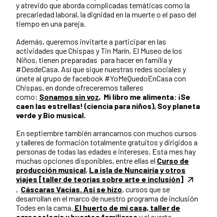
y atrevido que aborda complicadas temáticas como la
precariedad laboral, la dignidad en la muerte o el paso del
tiempo en una pareja.
Además, queremos invitarte a participar en las
actividades que Chispas y Tin Marín, El Museo de los
Niños, tienen preparadas para hacer en familia y
#DesdeCasa. Así que sigue nuestras redes sociales y
únete al grupo de facebook #YoMeQuedoEnCasa con
Chispas, en donde ofreceremos talleres
como:
Sonamos sin voz
, Mi libro me alimenta: ¡Se
caen las estrellas! (ciencia para niños), Soy planeta
verde y Bio musical.
En septiembre también arrancamos con muchos cursos
y talleres de formación totalmente gratuitos y dirigidos a
personas de todas las edades e intereses. Esta mes hay
muchas opciones disponibles, entre ellas el
Curso de
producción musical
,
La isla de Nuncairía y otros
viajes [taller de teorías sobre arte e inclusión]
,
Cáscaras Vacías. Así se hizo
, cursos que se
desarrollan en el marco de nuestro programa de inclusión
Todes en la cama.
El huerto de mi casa, taller de
agroecología y huertos familiares
y el cuarto