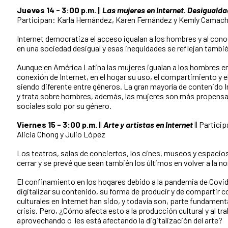
Jueves 14 - 3:00 p.m.
||
Las mujeres en Internet. Desigualda
Participan: Karla Hernández, Karen Fernández y Kemly Camach
Internet democratiza el acceso igualan a los hombres y al con
en una sociedad desigual y esas inequidades se reflejan tambié
Aunque en América Latina las mujeres igualan a los hombres en
conexión de Internet, en el hogar su uso, el compartimiento y e
siendo diferente entre géneros. La gran mayoría de contenido
y trata sobre hombres, además, las mujeres son más propensas
sociales solo por su género.
Viernes 15 - 3:00 p.m.
||
Arte y artistas en Internet
|| Partici
Alicia Chong y Julio López
Los teatros, salas de conciertos, los cines, museos y espacios
cerrar y se prevé que sean también los últimos en volver a la n
El confinamiento en los hogares debido a la pandemia de Covid-
digitalizar su contenido, su forma de producir y de compartir c
culturales en Internet han sido, y todavía son, parte fundament
crisis. Pero, ¿Cómo afecta esto a la producción cultural y al t
aprovechando o les está afectando la digitalización del arte?