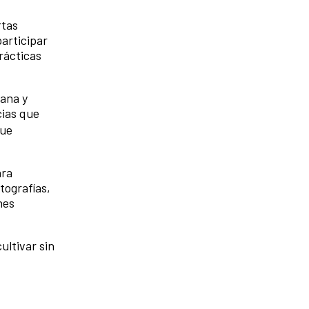
rtas
articipar
rácticas
rana y
cias que
que
ara
tografías,
nes
ultivar sin