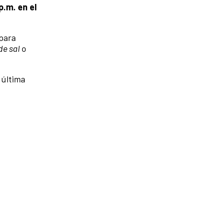
p.m. en el
 para
e sal
o
 última