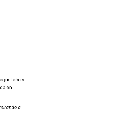
 aquel año y
ada en
dmirando a