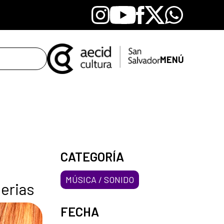
Instagram
Youtube
Facebook
X
Whatsapp
MENÚ
CATEGORÍA
MÚSICA / SONIDO
terias
FECHA