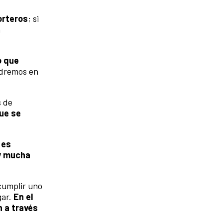
orteros
; si
a
o que
ondremos en
s de
ue se
o
es
 y mucha
 cumplir uno
gar
.
En el
 a través