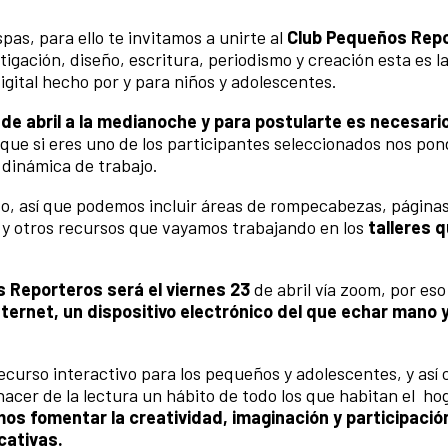
as, para ello te invitamos a unirte al
Club Pequeños Rep
stigación, diseño, escritura, periodismo y creación esta es l
gital hecho por y para niños y adolescentes.
 de abril a la medianoche y para postularte es necesari
í que si eres uno de los participantes seleccionados nos p
 dinámica de trabajo.
 así que podemos incluir áreas de rompecabezas, página
s y otros recursos que vayamos trabajando en los
talleres q
s Reporteros será el viernes 23
de abril vía zoom, por es
ternet, un dispositivo electrónico del que echar mano
ecurso interactivo para los pequeños y adolescentes, y así
hacer de la lectura un hábito de todo los que habitan el ho
 fomentar la creatividad, imaginación y participación
cativas.