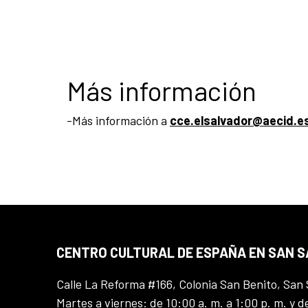
Más información
-Más información a
c
ce.elsalvador@aecid.e
CENTRO CULTURAL DE ESPAÑA EN SAN 
Calle La Reforma #166, Colonia San Benito, San 
Martes a viernes: de 10:00 a. m. a 1:00 p. m. y d