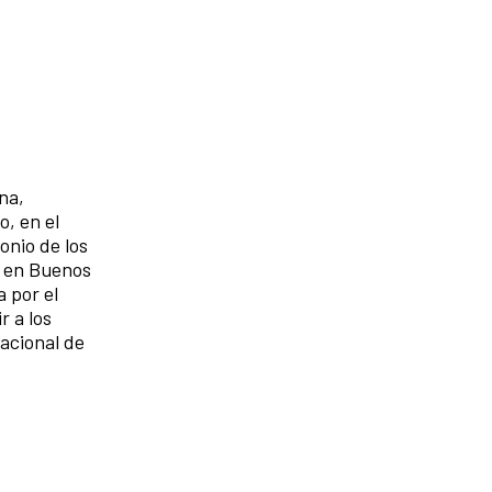
na,
, en el
onio de los
o en Buenos
 por el
r a los
nacional de