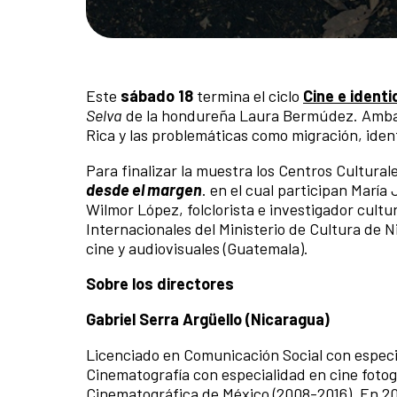
Este
sábado 18
termina el ciclo
Cine e ident
Selva
de la hondureña Laura Bermúdez. Ambas 
Rica y las problemáticas como migración, ident
Para finalizar la muestra los Centros Cultural
desde el margen
. en el cual participan María
Wilmor López, folclorista e investigador cultu
Internacionales del Ministerio de Cultura de 
cine y audiovisuales (Guatemala).
Sobre los directores
Gabriel Serra Argüello (Nicaragua)
Licenciado en Comunicación Social con especia
Cinematografía con especialidad en cine foto
Cinematográfica de México (2008-2016). En 20