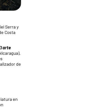
el Serra y
de Costa
El arte
Nicaragua),
es
alizador de
ciatura en
ón