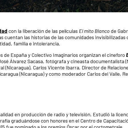
idad
con la liberación de las películas
El mito Blanco
de Gabri
cuentan las historias de las comunidades invisibilizadas 
idad, familia e intolerancia.
es de España y Colectivo Imaginarios organizan el cineforo
 José Álvarez Sacasa, fotógrafa y cineasta documentalista (
ral (Nicaragua), Carlos Vicente Ibarra, Director de Relacion
Nicaragua (Nicaragua) y como moderador Carlos del Valle, Re
lidad en producción de radio y televisión. Estudió la licen
grafía graduándose con honores en el Centro de Capacitaci
15 fue nominado a los premios Óscar por el cortometraje