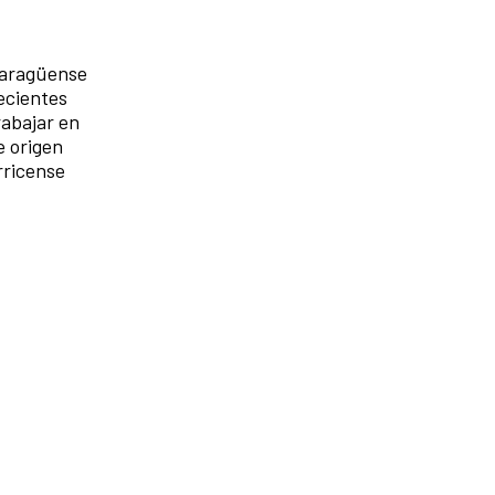
icaragüense
recientes
rabajar en
e origen
rricense