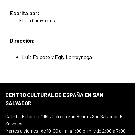
Escrita por:
Efraín Caravantes
Dirección:
Luis Felpeto y Egly Larreynaga
CENTRO CULTURAL DE ESPAÑA EN SAN
SALVADOR
Calle La Reforma #166, Colonia San Benito, San Salvador, El
Salvador
Martes a viernes: de 10:00 a. m. a 1:00 p. m. y de 2:00 a 7:00