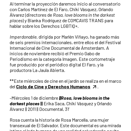
Al terminar la proyección daremos inicio al conversatorio
con Carlos Martínez de El Faro, Chiki Vásquez, Orlando
Álvarez (directores de
Rosa, love blooms in the darkest
places
) y Bianka Rodríguez de COMCAVIS TRANS para
hablar sobre los Derechos LGBTIQ+.
Imperdonable,
dirigida por Marlén Viñayo, ha ganado más
de seis premios internacionales, entre ellos el del Festival
Internacional de Cine Documental de Ámsterdam. A
inicios de noviembre recibió el Premio Gabo de
Periodismo en la categoría Imagen. Este cortometraje
fue producido por el periódico digital El Faro, y la
productora La Jaula Abierta.
**Este miércoles de cine en el jardín se realiza en el marco
del
Ciclo de Cine y Derechos Humanos
.
-Miércoles 1 de diciembre
||Rosa, love blooms in the
darkest places
||
Erika Saca, Chiki Vásquez y Orlando
Álvarez || 2011 || Documental, 31′
Rosa cuenta la historia de Rosa Marcella, una mujer
transexual de El Salvador. Este documental es una mirada
íntima al lado humano de una realidad salvadoreña oculta,