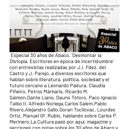
Especial 30 años de Abaco, 'Desmontar la
Distopía. Escritores en época de incertidumbre'
con entrevistas realizadas por J.I. Fdez. del
Castro y J. Parejo, a diversos escritores que
hablan sobre literatura, política, sociedad y el
futuro cercano a Leonardo Padura, Claudia
Piñeiro, Petros Márkaris, Ricardo M.
Salmón,Dante Liano, Dauno Tótoro, Paco Ignacio
Taibo II, Alfredo Noriega,Carlos Salem,Pablo
Rivero,Alejandro Gallo,Goran Tocilovac, Lourdes
Ortiz, Manuel Gª. Rubio, hablando sobre Carlos P.
Merinero.La Cultura pasó por aquí, magazine y
secciones con notas sobre los 30 años de Abaco y