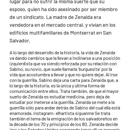
lugar para no sufrir la misma suerte que su
esposo, quien ha sido asesinado por ser miembro
de un sindicato. La madre de Zenaida era
vendedora en el mercado central, y vivían en los
edificios multifamiliares de Montserrat en San
Salvador.
A lo largo del desarrollo de la historia, la vida de Zenaida
va dando cambios que la llevan a inclinarse a una posición
izquierdista que va siendo reforzada por su relación con
Sabino, su novio, que suele llamarla 'burguesita' por la
vida que acostumbra a llevar y que no quiere dejar. Al irse
con la guerrilla, Sabino deja una carta para Zenaida que, a
lo largo de la historia, es la única y última forma de
comunicación entre ellos. Trata también, de que el mayor
sueño de Zenaida es estudiar medicina, pero deja de
estudiar por meterse a la guerrilla. Zenaida se mete a la
guerrilla sólo para andar detrás de Sabino del cual ella está
enamorada. instagram: elhartista siguanme Se trata
también el tema de la emigración de los salvadoreños en
la década de los 70 y principios de los 80. Zenaida decide
irse a los Estados Unidos esperando tener allí un porvenir