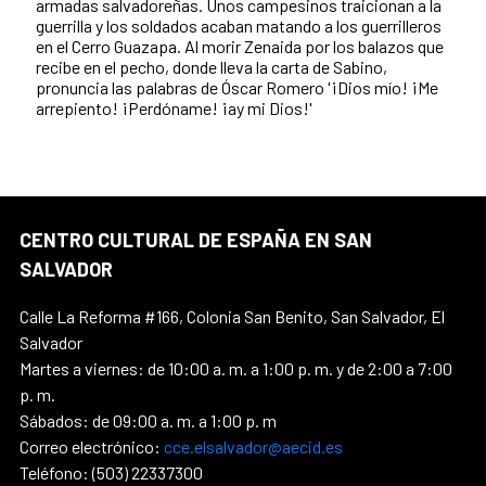
armadas salvadoreñas. Unos campesinos traicionan a la
guerrilla y los soldados acaban matando a los guerrilleros
en el Cerro Guazapa. Al morir Zenaida por los balazos que
recibe en el pecho, donde lleva la carta de Sabino,
pronuncia las palabras de Óscar Romero '¡Dios mío! ¡Me
arrepiento! ¡Perdóname! ¡ay mi Dios!'
CENTRO CULTURAL DE ESPAÑA EN SAN
SALVADOR
Calle La Reforma #166, Colonia San Benito, San Salvador, El
Salvador
Martes a viernes: de 10:00 a. m. a 1:00 p. m. y de 2:00 a 7:00
p. m.
Sábados: de 09:00 a. m. a 1:00 p. m
Correo electrónico:
cce.elsalvador@aecid.es
Teléfono: (503) 22337300