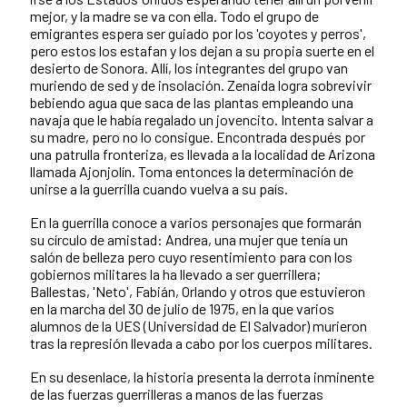
mejor, y la madre se va con ella. Todo el grupo de
emigrantes espera ser guiado por los 'coyotes y perros',
pero estos los estafan y los dejan a su propia suerte en el
desierto de Sonora. Allí, los integrantes del grupo van
muriendo de sed y de insolación. Zenaida logra sobrevivir
bebiendo agua que saca de las plantas empleando una
navaja que le había regalado un jovencito. Intenta salvar a
su madre, pero no lo consigue. Encontrada después por
una patrulla fronteriza, es llevada a la localidad de Arizona
llamada Ajonjolín. Toma entonces la determinación de
unirse a la guerrilla cuando vuelva a su país.
En la guerrilla conoce a varios personajes que formarán
su círculo de amistad: Andrea, una mujer que tenía un
salón de belleza pero cuyo resentimiento para con los
gobiernos militares la ha llevado a ser guerrillera;
Ballestas, 'Neto', Fabián, Orlando y otros que estuvieron
en la marcha del 30 de julio de 1975, en la que varios
alumnos de la UES (Universidad de El Salvador) murieron
tras la represión llevada a cabo por los cuerpos militares.
En su desenlace, la historia presenta la derrota inminente
de las fuerzas guerrilleras a manos de las fuerzas