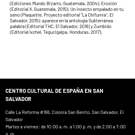
(Ediciones Mundo Bizarro, Guatemala, 2004); Erosión
(Editorial X, Guatemala, 2015); Un insecto empalado en tu
seno (Plaquette, Proyecto editorial “La Chifurnia”, El
Salvador, 2015); aparece en la antología Subterránea
palabra (Editorial THC, El Salvador, 2016) y Zumbido
(Editorial Ixchel, Tegucigalpa, Honduras, 2017).
CENTRO CULTURAL DE ESPAÑA EN SAN
SALVADOR
Calle La Reforma #166, Colonia San Benito, San Salvador, El
Salvador
Martes a viernes: de 10:00 a. m. a 1:00 p. m. y de 2:00 a 7:00
p. m.