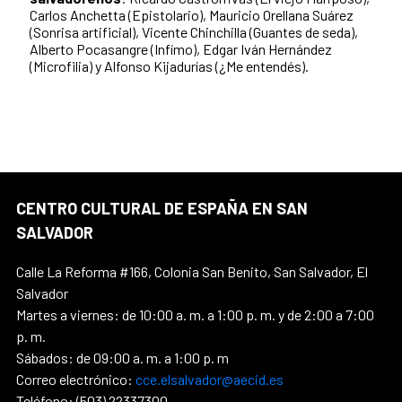
Carlos Anchetta (Epistolario), Mauricio Orellana Suárez
(Sonrisa artificial), Vicente Chinchilla (Guantes de seda),
Alberto Pocasangre (Infímo), Edgar Iván Hernández
(Microfilia) y Alfonso Kijadurías (¿Me entendés).
CENTRO CULTURAL DE ESPAÑA EN SAN
SALVADOR
Calle La Reforma #166, Colonia San Benito, San Salvador, El
Salvador
Martes a viernes: de 10:00 a. m. a 1:00 p. m. y de 2:00 a 7:00
p. m.
Sábados: de 09:00 a. m. a 1:00 p. m
Correo electrónico:
cce.elsalvador@aecid.es
Teléfono: (503) 22337300