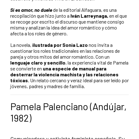
Si es amor, no duele
de la editorial Alfaguara, es una
recopilación que hizo junto a
Iván Larreynaga,
en el que
se recoge por escrito el discurso que mantiene consigo
misma y analizan la idea del amor romántico y cómo
afecta a los roles de género.
La novela,
ilustrada por Sonia Lazo
nos invita a
cuestionar los roles tradicionales en las relaciones de
pareja y otros mitos del amor romántico. Con un
lenguaje claro y sencillo
, la experiencia vital de Pamela
se convierte en
una especie de manual para
desterrar la violencia machista y las relaciones
tóxicas.
Un relato cercano y veraz ideal para ser leído por
jóvenes, padres y madres de familia.
Pamela Palenciano (Andújar,
1982)
Comunicadora y activista feminista española. Su