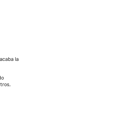
acaba la
do
tros,