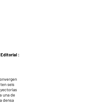
ial :
convergen
ten seis
yectorias
da una de
sa densa