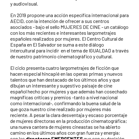
y audiovisual.
En 2019 propone una acción específica internacional para
AECID, con la intención de ofrecer a sus centros
asociados - bajo el sello MUJERES DE CINE - un catálogo
con los más recientes e interesantes largometrajes
españoles realizados por mujeres. El Centro Cultural de
España en El Salvador se suma a este diálogo
intercultural para incidir en el tema de IGUALDAD a través
de nuestro patrimonio cinematográfico y cultural.
El ciclo presenta cuatro largometrajes de ficción que
hacen especial hincapié en las operas primas y nuevos
talentos que han destacado de los últimos años y que
dibujan un interesante y sugestivo paisaje de cine
español hecho por mujeres y que además han cosechado
magníficas críticas y premios -tanto a nivel nacional
como internacional-, confirmando la buena salud de la
que goza nuestro cine realizado por mujeres más
reciente. A pesar la clara desventaja y escaso porcentaje
de mujeres directoras en la producción cinematográfica;
una nueva cantera de mujeres cineastas se ha abierto
camino en los últimos años con gran fuerza y energía:
son las
directoras EMERGENTES
que con su decisión,