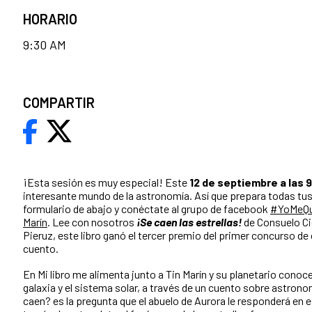
HORARIO
9:30 AM
COMPARTIR
¡Esta sesión es muy especial! Este
12 de septiembre a las 9
interesante mundo de la astronomía. Así que prepara todas tus 
formulario de abajo y conéctate al grupo de facebook
#YoMeQu
Marín
. Lee con nosotros
¡Se caen las estrellas!
de Consuelo Cid
Pieruz, este libro ganó el tercer premio del primer concurso de
cuento.
En Mi libro me alimenta junto a Tin Marín y su planetario cono
galaxia y el sistema solar, a través de un cuento sobre astronom
caen? es la pregunta que el abuelo de Aurora le responderá en