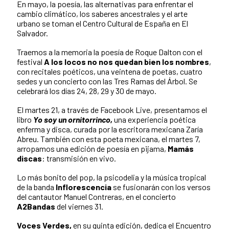
En mayo, la poesía, las alternativas para enfrentar el
cambio climático, los saberes ancestrales y el arte
urbano se toman el Centro Cultural de España en El
Salvador.
Traemos a la memoria la poesía de Roque Dalton con el
festival
A los locos no nos quedan bien los nombres
,
con recitales poéticos, una veintena de poetas, cuatro
sedes y un concierto con las Tres Ramas del Árbol. Se
celebrará los días 24, 28, 29 y 30 de mayo.
El martes 21, a través de Facebook Live, presentamos el
libro
Yo soy un ornitorrinco,
una experiencia poética
enferma y disca, curada por la escritora mexicana Zaría
Abreu. También con esta poeta mexicana, el martes 7,
arropamos una edición de poesía en pijama,
Mamás
discas
: transmisión en vivo.
Lo más bonito del pop, la psicodelia y la música tropical
de la banda
Inflorescencia
se fusionarán con los versos
del cantautor Manuel Contreras, en el concierto
A2Bandas
del viernes 31.
Voces Verdes,
en su quinta edición, dedica el Encuentro