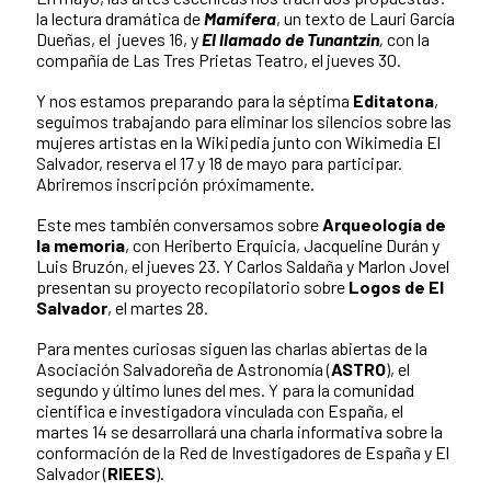
la lectura dramática de
Mamífera
, un texto de Lauri García
Dueñas, el jueves 16, y
El llamado de Tunantzin
,
con la
compañía de Las Tres Prietas Teatro, el jueves 30.
Y nos estamos preparando para la séptima
Editatona
,
seguimos trabajando para eliminar los silencios sobre las
mujeres artistas en la Wikipedia junto con Wikimedia El
Salvador, reserva el 17 y 18 de mayo para participar.
Abriremos inscripción próximamente.
Este mes también conversamos sobre
Arqueología de
la memoria
, con Heriberto Erquicia, Jacqueline Durán y
Luis Bruzón, el jueves 23. Y Carlos Saldaña y Marlon Jovel
presentan su proyecto recopilatorio sobre
Logos de El
Salvador
, el martes 28.
Para mentes curiosas siguen las charlas abiertas de la
Asociación Salvadoreña de Astronomía (
ASTRO
), el
segundo y último lunes del mes. Y para la comunidad
científica e investigadora vinculada con España, el
martes 14 se desarrollará una charla informativa sobre la
conformación de la Red de Investigadores de España y El
Salvador (
RIEES
).