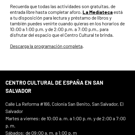
Recuerda que todas las actividades son gratuitas, de
entrada libre hasta completar aforo.
La Mediateca
está
a tu disposición para lectura y préstamo de libros y
también puedes venirte cuando quieras en los horarios de
10:00 a 1:00 p.m. y de 2:00 p.m. a 7:00 p.m., para
disfrutar del espacio que el Centro Cultural te brinda.
Descarga la programación completa
.
CENTRO CULTURAL DE ESPAÑA EN SAN
SALVADOR
Calle La Reforma #166, Colonia San Benito, San Salvador, El
Salvador
Martes a viernes: de 10:00 a. m. a 1:00 p. m. y de 2:00 a 7:00
p. m.
Sábados: de 09:00 a. m. a 1:00 p. m