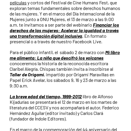
películas
y cortos del Festival de Cine Humans Fest, que
exploran temas fundamentales sobre derechos humanos
de las mujeres. Y en el marco del Día Internacional de la
Mujeres junto a ONU Mujeres, el 13 de marzo a las 9:00
a.m. te invitamos a ser parte del webinario
Financiar los
derechos de las mujeres: Acelerar la igualdad a través
una transformación digital inclusiva
.
En formato
presencial o a través de nuestro Facebook Live.
Para el público infantil, el sábado 2 de marzo con
Mi libro
me alimenta: La niña que descifró los volcanes
conoceremos la historia de la reconocida escritora
Claribel Alegría. Chispas también invita a inscribirse al
Taller de Origami
, impartido por Origami Maravillas en
Papel Erick Avelar, los sábados 9, 16 y 23 de marzo a las
9:30 a.m.
La breve edad del tiempo, 1999-2012
libro de Alfonso
Kijadurías se presentará el 12 de marzo en los martes de
literatura del CCESV y nos acompañará el autor, Federico
Hernández Aguilar (editor invitado) y Carlos Clará
(fundador de Índole Editores).
En el marco de la conmemoración del 44 aniversario del