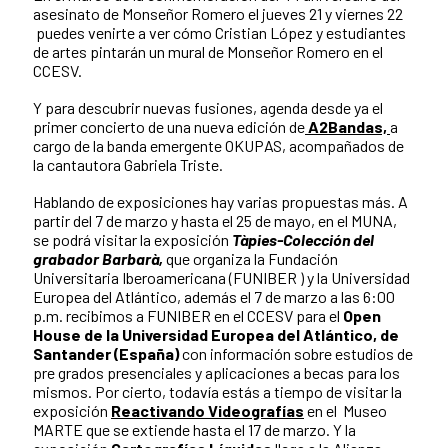
asesinato de Monseñor Romero el jueves 21 y viernes 22
puedes venirte a ver cómo Cristian López y estudiantes
de artes pintarán un mural de Monseñor Romero en el
CCESV.
Y para descubrir nuevas fusiones, agenda desde ya el
primer concierto de una nueva edición de
A2Bandas,
a
cargo de la banda emergente OKUPAS, acompañados de
la cantautora Gabriela Triste.
Hablando de exposiciones hay varias propuestas más. A
partir del 7 de marzo y hasta el 25 de mayo, en el MUNA,
se podrá visitar la exposición
Tàpies-Colección del
grabador Barbarà,
que organiza la Fundación
Universitaria Iberoamericana (FUNIBER ) y la Universidad
Europea del Atlántico, además el 7 de marzo a las 6:00
p.m. recibimos a FUNIBER en el CCESV para el
Open
House de la Universidad Europea del Atlántico, de
Santander (España)
con información sobre e
studios de
pre grados
presenciales y aplicaciones a becas para los
mismos.
Por cierto, todavía estás a tiempo de visitar la
exposición
Reactivando Videografías
en el Museo
MARTE que se extiende hasta el 17 de marzo. Y la