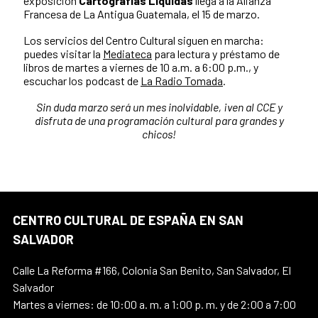
exposición
Cartografías Líquidas
llega a la Alianza
Francesa de La Antigua Guatemala, el 15 de marzo.
Los servicios del Centro Cultural siguen en marcha:
puedes visitar la
Mediateca
para lectura y préstamo de
libros de martes a viernes de 10 a.m. a 6:00 p.m., y
escuchar los podcast de
La Radio Tomada
.
Sin duda marzo será un mes inolvidable, ¡ven al CCE y
disfruta de una programación cultural para grandes y
chicos!
CENTRO CULTURAL DE ESPAÑA EN SAN
SALVADOR
Calle La Reforma #166, Colonia San Benito, San Salvador, El
Salvador
Martes a viernes: de 10:00 a. m. a 1:00 p. m. y de 2:00 a 7:00