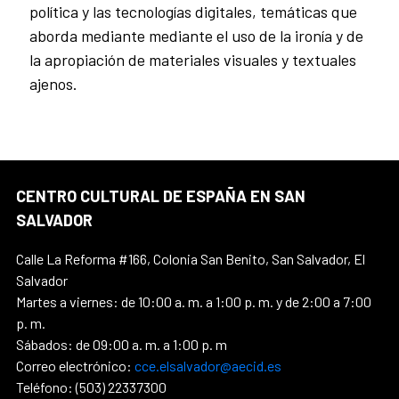
política y las tecnologías digitales, temáticas que
aborda mediante mediante el uso de la ironía y de
la apropiación de materiales visuales y textuales
ajenos.
CENTRO CULTURAL DE ESPAÑA EN SAN
SALVADOR
Calle La Reforma #166, Colonia San Benito, San Salvador, El
Salvador
Martes a viernes: de 10:00 a. m. a 1:00 p. m. y de 2:00 a 7:00
p. m.
Sábados: de 09:00 a. m. a 1:00 p. m
Correo electrónico:
cce.elsalvador@aecid.es
Teléfono: (503) 22337300