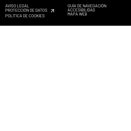
AVISO LEGAL
GUÍA DE NAVEGACIÓN
ACCESIBILIDAD
PROTECCIÓN DE DATOS
MAPA WEB
POLÍTICA DE COOKIES