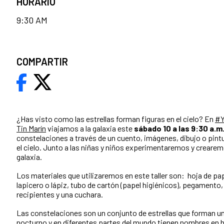
HORARIO
9:30 AM
COMPARTIR
¿Has visto como las estrellas forman figuras en el cielo? En
#Y
Tin Marín
viajamos a la galaxia este
sábado 10 a las 9:30 a.m
constelaciones a través de un cuento, imágenes,
dibujo o pint
el cielo. Junto a las niñas y niños experimentaremos y creare
galaxia.
Los materiales que utilizaremos en este taller son: hoja de pa
lapicero o lápiz, tubo de cartón (papel higiénicos), pegamento,
recipientes y una cuchara.
Las constelaciones son un conjunto de estrellas que forman una
nocturno y en diferentes partes del mundo tienen nombres en 