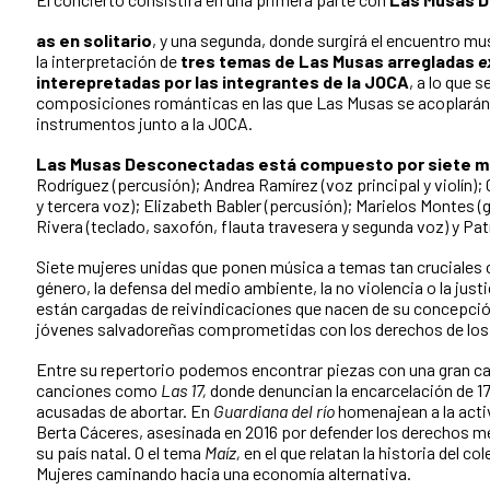
as en solitario
, y una segunda, donde surgirá el encuentro mu
la interpretación de
tres temas de Las Musas arregladas
e
interepretadas por las integrantes de la JOCA
, a lo que 
composiciones románticas en las que Las Musas se acoplarán
instrumentos junto a la JOCA.
Las Musas Desconectadas está compuesto por siete m
Rodríguez (percusión); Andrea Ramírez (voz principal y violín);
y tercera voz); Elizabeth Babler (percusión); Marielos Montes 
Rivera (teclado, saxofón, flauta travesera y segunda voz) y Patr
Siete mujeres unidas que ponen música a temas tan cruciales 
género, la defensa del medio ambiente, la no violencia o la justi
están cargadas de reivindicaciones que nacen de su concepci
jóvenes salvadoreñas comprometidas con los derechos de los
Entre su repertorio podemos encontrar piezas con una gran ca
canciones como
Las 17,
donde denuncian la encarcelación de 1
acusadas de abortar. En
Guardiana del río
homenajean a la acti
Berta Cáceres, asesinada en 2016 por defender los derechos 
su país natal. O el tema
Maíz,
en el que relatan la historia del co
Mujeres caminando hacia una economía alternativa.