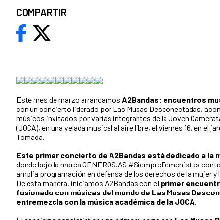
COMPARTIR
Este mes de marzo arrancamos
A2Bandas: encuentros mus
con un concierto liderado por Las Musas Desconectadas, a
músicos invitados por varias integrantes de la Joven Camerata
(JOCA), en una velada musical al aire libre, el viernes 16, en el ja
Tomada.
Este primer concierto de A2Bandas está dedicado a la 
donde bajo la marca GENEROS.AS #SiempreFemenistas cont
amplia programación en defensa de los derechos de la mujer y l
De esta manera, iniciamos A2Bandas con e
l primer encuent
fusionado con músicas del mundo de Las Musas Desco
entremezcla con la música académica de la JOCA
.
El concierto consistirá en una primera parte con
Las Musas 