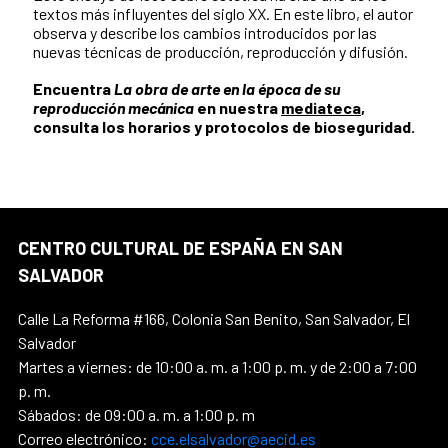
textos más influyentes del siglo XX. En este libro, el autor
observa y describe los cambios introducidos por las
nuevas técnicas de producción, reproducción y difusión.
Encuentra
La obra de arte en la época de su
reproducción mecánica
en nuestra
mediateca
,
consulta los horarios y protocolos de bioseguridad.
CENTRO CULTURAL DE ESPAÑA EN SAN
SALVADOR
Calle La Reforma #166, Colonia San Benito, San Salvador, El
Salvador
Martes a viernes: de 10:00 a. m. a 1:00 p. m. y de 2:00 a 7:00
p. m.
Sábados: de 09:00 a. m. a 1:00 p. m
Correo electrónico:
cce.elsalvador@aecid.es