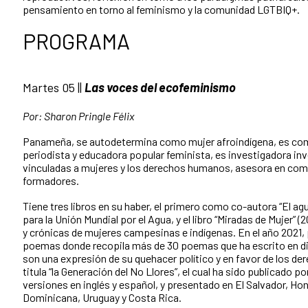
pensamiento en torno al feminismo y la comunidad LGTBIQ+.
PROGRAMA
Martes 05 ||
Las voces del ecofeminismo
Por: Sharon Pringle Félix
Panameña, se autodetermina como mujer afroindígena, es com
periodista y educadora popular feminista, es investigadora
inv
vinculadas a mujeres y los derechos humanos
, asesora en com
formadores.
Tiene tres libros en su haber, el primero como co-autora “El ag
para la Unión Mundial por el Agua, y el libro “Miradas de Mujer” (
y crónicas de mujeres campesinas e indígenas. En el año 2021, 
poemas donde recopila más de 30 poemas que ha escrito en div
son una expresión de su quehacer político y en favor de los dere
titula “la Generación del No Llores”, el cual ha sido publicado p
versiones en inglés y español, y presentado en El Salvador, H
Dominicana, Uruguay y Costa Rica.