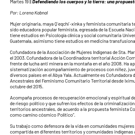
Martes 19 ||
Defendiendo los cuerpos y la tierra: una propuesta
Por: Lorena Kabnal
Mujer originaria, maya Q´eqchí´-xinka y feminista comunitaria te
sido educadora popular feminista, egresada de la Escuela Nac
tiene estudios en Psicología clínica y social comunitaria Unive
Guatemala, asimismo tiene estudios en medicina transfusiona
Cofundadora de la Asociación de Mujeres Indígenas de Sta. M
el 2003. Cofundadora de la Coordinadora territorial Acción Co
frente de lucha anti minera en la montaña en el año 2008. Ha ap
sistematización acompañamiento de procesos con niñez, juven
diversos países en el Abya Yala. Actualmente es Cofundadora 
Ancestrales del Feminismo Comunitario Territorial desde Iximu
octubre del 2015.
Acompaña procesos de recuperación emocional y espiritual de
de riesgo político y que sufren los efectos de la criminalización
territorios ancestrales, de acuerdo a la propuesta feminista Co
como camino cósmico Político”.
Su trabajo como defensora de la vida en comunidades mujeres y
compartida en diferentes territorios y comunidades indígenas a