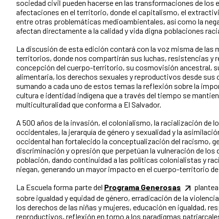
sociedad civil pueden hacerse en las transformaciones de los 
afectaciones en el territorio, donde el capitalismo, el extractiv
entre otras problemáticas medioambientales, así como la nega
afectan directamente a la calidad y vida digna poblaciones raci
La discusión de esta edición contará con la voz misma de las 
territorios, donde nos compartirán sus luchas, resistencias y 
concepción del cuerpo-territorio, su cosmovisión ancestral, su 
alimentaria, los derechos sexuales y reproductivos desde sus
sumando a cada uno de estos temas la reflexión sobre la impor
cultura e identidad indígena que a través del tiempo se mantie
multiculturalidad que conforma a El Salvador.
A 500 años de la invasión, el
colonialismo, la racialización de 
occidentales, la jerarquía de género y sexualidad y la asimilaci
occidental han fortalecido la conceptualización del racismo, 
discriminación y opresión que perpetúan la vulneración de los d
población,
dando continuidad a las políticas colonialistas y raci
niegan, generando un mayor impacto en el cuerpo-territorio de
La Escuela forma parte del
Programa Generosas
plantea 
sobre igualdad y equidad de género, erradicación de la violencia
los derechos de las niñas y mujeres, educación en igualdad, re
reproductivos, reflexión en torno a los paradigmas patriarcale