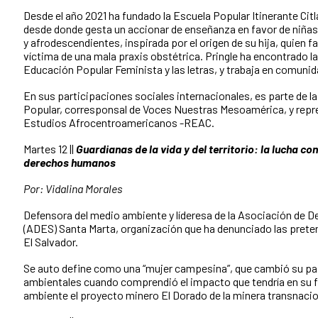
Desde el año 2021 ha fundado la Escuela Popular Itinerante Citl
desde donde gesta un accionar de enseñanza en favor de niña
y afrodescendientes, inspirada por el origen de su hija, quien fa
víctima de una mala praxis obstétrica. Pringle ha encontrado 
Educación Popular Feminista y las letras, y trabaja en comunida
En sus participaciones sociales internacionales, es parte de l
Popular, corresponsal de Voces Nuestras Mesoamérica, y repr
Estudios Afrocentroamericanos -REAC.
Martes 12 ||
Guardianas de la vida y del territorio
:
la lucha con
derechos humanos
Por: Vidalina Morales
Defensora del medio ambiente y líderesa de la Asociación de D
(ADES) Santa Marta, organización que ha denunciado las preten
El Salvador.
Se auto define como una “mujer campesina”, que cambió su pa
ambientales cuando comprendió el impacto que tendría en su 
ambiente el proyecto minero El Dorado de la minera transnacio