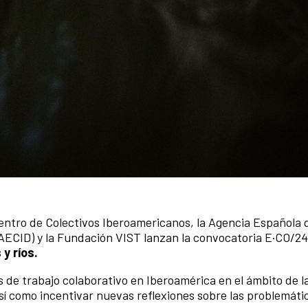
uentro de Colectivos Iberoamericanos, la Agencia Española 
(AECID) y la Fundación VIST lanzan la convocatoria E·CO/2
y ríos.
s de trabajo colaborativo en Iberoamérica en el ámbito de l
así como incentivar nuevas reflexiones sobre las problemáti