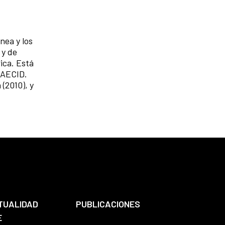
nea y los
 y de
ica. Está
a AECID.
 (2010), y
TUALIDAD
PUBLICACIONES
E