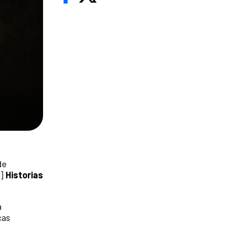
de
4]
Historias
a
cas