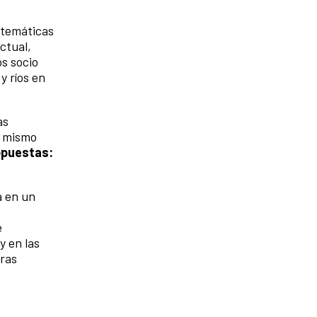
 temáticas
actual,
os socio
y ríos en
as
n mismo
opuestas:
á en un
e
y en las
tras