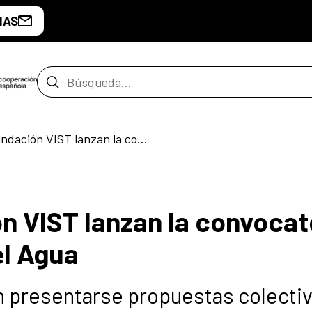
IAS
Barra de búsqueda
La AECID y Fundación VIST lanzan la convocatoria E·CO/24 Historias del Agua
n VIST lanzan la convocat
el Agua
n presentarse propuestas colecti