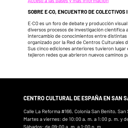
Acceso a las bases y más información
SOBRE E·CO, ENCUENTRO DE COLECTIVOS
E·CO es un foro de debate y producción visua
diversos procesos de investigación científica
intercambio de conocimientos entre distintas 
organizado por la Red de Centros Culturales d
Sus cinco ediciones anteriores tuvieron lugar e
tejieron redes que abrieron nuevos caminos pa
CENTRO CULTURAL DE ESPAÑA EN SAN 
Calle La Reforma #166, Colonia San Benito, San 
Martes a viernes: de 10:00 a. m. a 1:00 p. m. y d
Sábados: de 09:00 a. m. a 1:00 p. m