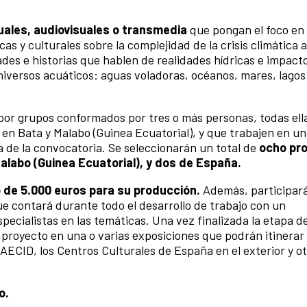
uales, audiovisuales o transmedia
que pongan el foco en
cas y culturales sobre la complejidad de la crisis climática 
des e historias que hablen de realidades hídricas e impact
iversos acuáticos: aguas voladoras, océanos, mares, lagos 
por grupos conformados por tres o más personas, todas ell
 en Bata y Malabo (Guinea Ecuatorial), y que trabajen en u
a de la convocatoria. Se seleccionarán un total de
ocho pr
Malabo (Guinea Ecuatorial), y dos de España.
 de 5.000 euros para su producción.
Además, participar
ue contará durante todo el desarrollo de trabajo con un
ecialistas en las temáticas. Una vez finalizada la etapa d
 proyecto en una o varias exposiciones que podrán itinerar 
 AECID, los Centros Culturales de España en el exterior y o
o.