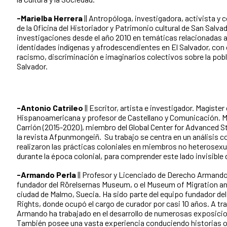
-Marielba Herrera
|| Antropóloga, investigadora, activista
y c
de la Oficina del Historiador y Patrimonio cultural de San Salva
investigaciones desde el año 2010 en temáticas relacionadas a 
identidades indígenas y afrodescendientes en El Salvador, co
racismo, discriminación e imaginarios colectivos sobre la pob
Salvador.
-Antonio Catrileo
|| Escritor, artista e investigador.
Magíster 
Hispanoamericana y profesor de Castellano y Comunicación.
M
Carrión (2015-2020), miembro del Global Center for Advanced S
la revista Afpunmongeiñ.
Su trabajo se centra en un análisis
realizaron las prácticas coloniales en miembros no heterosexu
durante la época colonial, para comprender este lado invisible 
-Armando Perla
|| Profesor y Licenciado de Derecho
Armando 
fundador del Rörelsernas Museum, o el Museum of Migration an
ciudad de Malmo, Suecia. Ha sido parte del equipo fundador 
Rights, donde ocupó el cargo de curador por casi 10 años. A tra
Armando ha trabajado en el desarrollo de numerosas exposicion
También posee una vasta experiencia conduciendo historias or