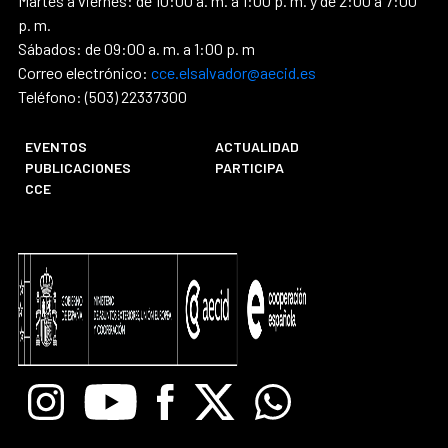
Martes a viernes: de 10:00 a. m. a 1:00 p. m. y de 2:00 a 7:00
p. m.
Sábados: de 09:00 a. m. a 1:00 p. m
Correo electrónico:
cce.elsalvador@aecid.es
Teléfono: (503) 22337300
EVENTOS
ACTUALIDAD
PUBLICACIONES
PARTICIPA
CCE
Instagram
Youtube
Facebook
X
Whatsapp