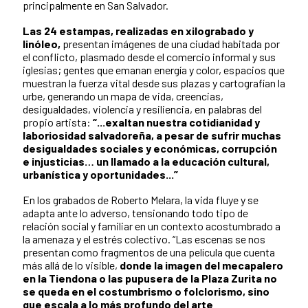
principalmente en San Salvador.
Las 24 estampas, realizadas en xilograbado y
linóleo,
presentan imágenes de una ciudad habitada por
el conflicto, plasmado desde el comercio informal y sus
iglesias; gentes que emanan energía y color, espacios que
muestran la fuerza vital desde sus plazas y cartografían la
urbe, generando un mapa de vida, creencias,
desigualdades, violencia y resiliencia, en palabras del
propio artista:
“...exaltan nuestra cotidianidad y
laboriosidad salvadoreña, a pesar de sufrir muchas
desigualdades sociales y económicas, corrupción
e injusticias… un llamado a la educación cultural,
urbanística y oportunidades...”
En los grabados de Roberto Melara, la vida fluye y se
adapta ante lo adverso, tensionando todo tipo de
relación social y familiar en un contexto acostumbrado a
la amenaza y el estrés colectivo. “Las escenas se nos
presentan como fragmentos de una película que cuenta
más allá de lo visible,
donde la imagen del mecapalero
en la Tiendona o las pupusera de la Plaza Zurita no
se queda en el costumbrismo o folclorismo, sino
que escala a lo más profundo del arte