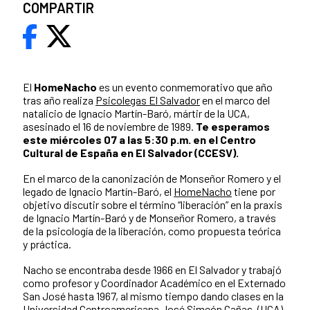
COMPARTIR
El
HomeNacho
es un evento conmemorativo que año
tras año realiza
Psicolegas El Salvador
en el marco del
natalicio de Ignacio Martín-Baró, mártir de la UCA,
asesinado el 16 de noviembre de 1989.
Te esperamos
este miércoles 07 a las 5:30 p.m. en el Centro
Cultural de España en El Salvador (CCESV).
En el marco de la canonización de Monseñor Romero y el
legado de Ignacio Martín-Baró, el
HomeNacho
tiene por
objetivo discutir sobre el término “liberación” en la praxis
de Ignacio Martín-Baró y de Monseñor Romero, a través
de la psicología de la liberación, como propuesta teórica
y práctica.
Nacho se encontraba desde 1966 en El Salvador y trabajó
como profesor y Coordinador Académico en el Externado
San José hasta 1967, al mismo tiempo dando clases en la
Universidad Centroamericana José Simeón Cañas, (UCA).