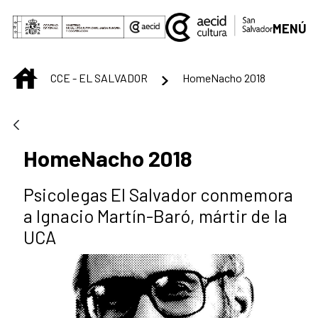
Saltar al contenido principal
MENÚ
INICIO
CCE - EL SALVADOR
HomeNacho 2018
HomeNacho 2018
Psicolegas El Salvador conmemora
a Ignacio Martín-Baró, mártir de la
UCA