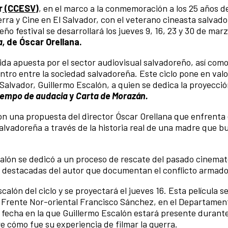
r
(CCESV)
, en el marco a la conmemoración a los 25 años de
uerra y Cine en El Salvador, con el veterano cineasta salvad
o festival se desarrollará los jueves 9, 16, 23 y 30 de mar
a,
de Óscar Orellana.
ida apuesta por el sector audiovisual salvadoreño, así como
tro entre la sociedad salvadoreña. Este ciclo pone en valor
Salvador, Guillermo Escalón, a quien se dedica la proyecció
Tiempo de audacia
y
Carta de Morazán.
o con una propuesta del director Óscar Orellana que enfrenta 
 salvadoreña a través de la historia real de una madre que b
scalón se dedicó a un proceso de rescate del pasado cinema
s destacadas del autor que documentan el conflicto armado
calón del ciclo y se proyectará el jueves 16. Esta película s
 el Frente Nor-oriental Francisco Sánchez, en el Departamen
, fecha en la que Guillermo Escalón estará presente durante
e cómo fue su experiencia de filmar la guerra.