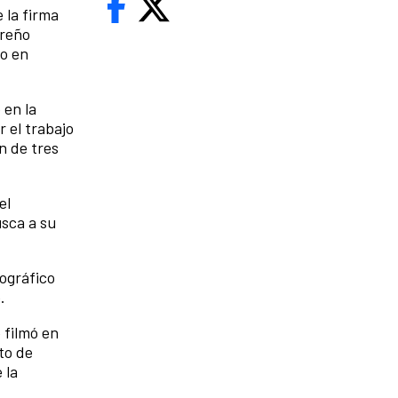
 la firma
oreño
zo en
 en la
 el trabajo
n de tres
el
usca a su
tográfico
.
e filmó en
to de
 la