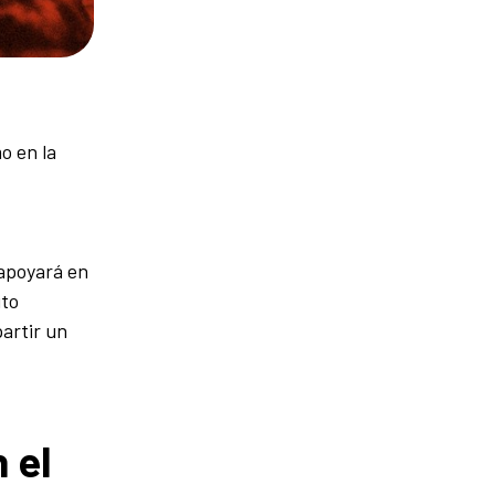
o en la
apoyará en
ito
artir un
 el