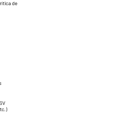
ítica de
s
ESV
tc.)