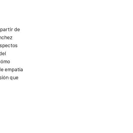
partir de
ánchez
aspectos
del
 cómo
 de empatía
sión que