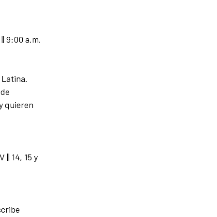
 || 9:00 a.m.
 Latina.
 de
 y quieren
 || 14, 15 y
scribe