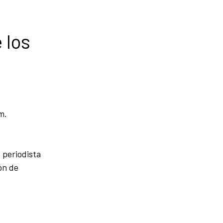
 los
m.
 periodista
ón de