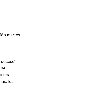
ción martes
n suceso”,
 se
do una
nas, los