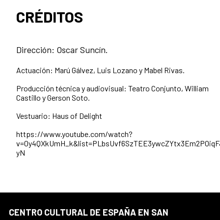
CRÉDITOS
Dirección: Oscar Suncín.
Actuación: Marú Gálvez, Luis Lozano y Mabel Rivas.
Producción técnica y audiovisual: Teatro Conjunto, William
Castillo y Gerson Soto.
Vestuario: Haus of Delight
https://www.youtube.com/watch?
v=0y4QXkUmH_k&list=PLbsUvf6SzTEE3ywcZYtx3Em2POiqF
yN
CENTRO CULTURAL DE ESPAÑA EN SAN