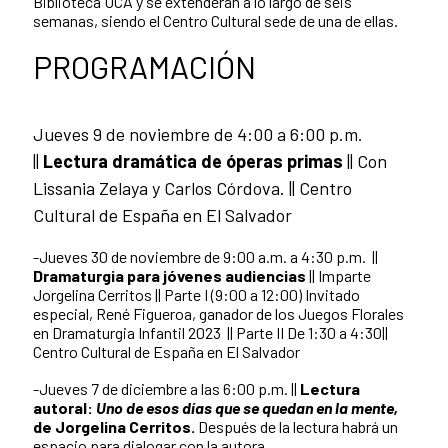
Biblioteca UCA y se extenderán a lo largo de seis
semanas, siendo el Centro Cultural sede de una de ellas.
PROGRAMACIÓN
Jueves 9 de noviembre de 4:00 a 6:00 p.m.
||
Lectura dramática de óperas primas
|| Con
Lissania Zelaya y Carlos Córdova. || Centro
Cultural de España en El Salvador
-Jueves 30 de noviembre de 9:00 a.m. a 4:30 p.m. ||
Dramaturgia para jóvenes audiencias
|| Imparte
Jorgelina Cerritos || Parte I (9:00 a 12:00) Invitado
especial, René Figueroa, ganador de los Juegos Florales
en Dramaturgia Infantil 2023 || Parte II De 1:30 a 4:30||
Centro Cultural de España en El Salvador
-Jueves 7 de diciembre a las 6:00 p.m. ||
Lectura
autoral:
Uno de esos días que se quedan en la mente,
de Jorgelina Cerritos.
Después de la lectura habrá un
espacio para dialogar con la autora.