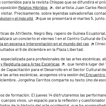
los contenidos para la revista Chispas que se difundirá el pr
exposición
Relatos Híbridos
, del artista Juan Carlos Reci
 visitar. Precisamente, sobre leyendas salvadoreñas conta
katan y el más allá
que se presentará el martes 5, junto 
icas de AfrOeste, Negro Bey, rapero de Guinea Ecuatorial, 
lizará un concierto el viernes 1 en el Centro Cultural de E
sta en escena e interpretación en el mundo del rap
(¡Insc
ultados el 9 de diciembre en la Plaza Libertad.
specializada para profesionales de las artes escénicas, ab
 y Regiduría para Artes Escénicas
, que tendrá lugar del 1
 Capacitación para el Desarrollo en el Sector Cultural de
 las artes escénicas, acogemos otra sesión de
l Encuentro
 diciembre, Jorgelina Cerritos comparte su texto
Uno de esos
os de formación. El jueves 14 disfrutaremos las performan
 cuerpos vivos, un espacio para la reflexión y cuestionador
ados de la historia del arte occidental, que ha acompañad