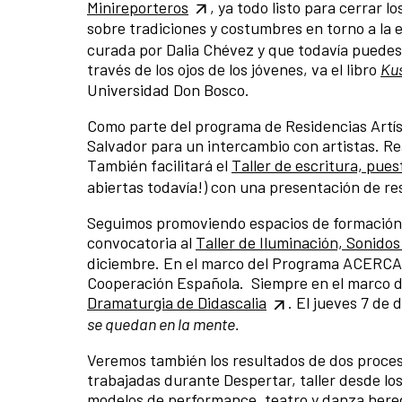
Minireporteros
, ya todo listo para cerrar 
sobre tradiciones y costumbres en torno a la 
curada por Dalia Chévez y que todavía puedes
través de los ojos de los jóvenes, va el libro
Kus
Universidad Don Bosco.
Como parte del programa de Residencias Artíst
Salvador para un intercambio con artistas. Rea
También facilitará el
Taller de escritura, pue
abiertas todavía!) con una presentación de res
Seguimos promoviendo espacios de formación e
convocatoria al
Taller de Iluminación, Sonidos
diciembre. En el marco del Programa ACERCA de
Cooperación Española. Siempre en el marco de
Dramaturgia de Didascalia
. El jueves 7 de
se quedan en la mente.
Veremos también los resultados de dos proces
trabajadas durante Despertar, taller desde los
modelos de performance, teatro y danza hered