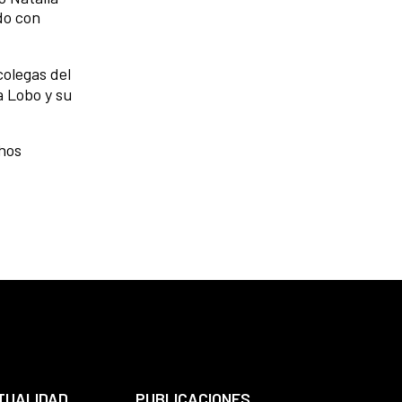
do con
colegas del
a Lobo y su
chos
TUALIDAD
PUBLICACIONES