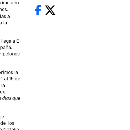
óximo año
nos,
das a
a la
llega a El
spaña.
ripciones
rimos la
1 al 15 de
 la
 de
 días que
ce
 de los
o Natalia