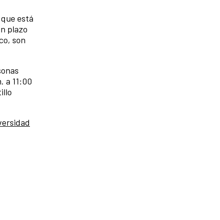
a que está
un plazo
co, son
sonas
. a 11:00
illo
.
ersidad