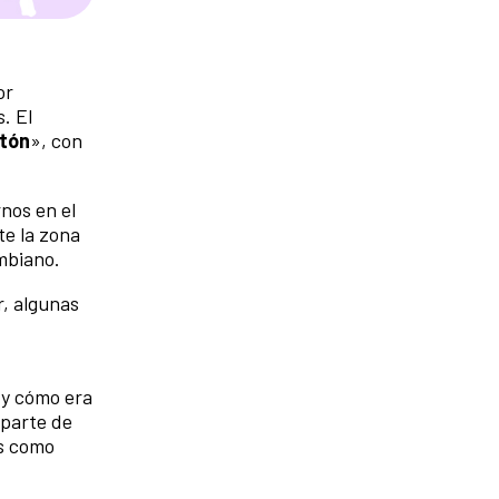
or
. El
otón
», con
nos en el
te la zona
ombiano.
r, algunas
 y cómo era
 parte de
as como