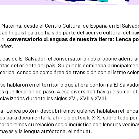
a Materna, desde el Centro Cultural de España en El Salvad
d lingüística que ha sido parte del acervo cultural del país
 el
conversatorio «Lenguas de nuestra tierra: Lenca p
rdóñez.
ticas de El Salvador, el conversatorio nos propone adentrar
intas del oriente del país. Su pueblo dominaba principalmen
américa, conocida como área de transición con el istmo col
 se hablaron en el territorio que ahora conforma El Salvado
os que llegaron de paso. A esa diversidad hay que sumar el
lavizadas durante los siglos XVI, XVII y XVIII.
ra: Lenca potón» descubriremos quiénes hablaban el lenca
zos para documentarla al inicio del siglo XIX, sobre todo por
bordaremos su relación sociolingüística con lenguas vecin
 mayas y la lengua autóctona, el náhuat.