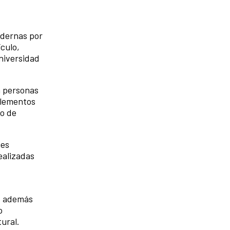
odernas por
culo,
niversidad
n personas
elementos
jo de
nes
ealizadas
o, además
o
tural.