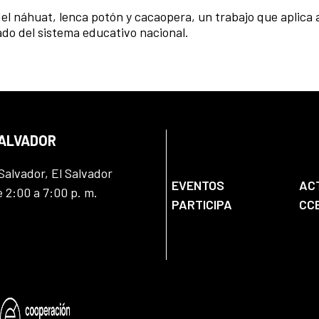
 del náhuat, lenca potón y cacaopera, un trabajo que aplica 
do del sistema educativo nacional.
SALVADOR
Salvador, El Salvador
EVENTOS
AC
e 2:00 a 7:00 p. m.
PARTICIPA
CC