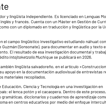
nte
dor y lingüista independiente. Es licenciado en Lenguas M
 inglés y francés. Cuenta con un Máster en Gestión de Currí
como con un diplomado en traducción y lingüística por la U
en el campo lingüístico investigativo estudiando náhuat co
e Guzmán (Sonsonate), para documentar en audio y texto 
nto. El resultado de esa investigación documental y traba
nédito
Intajtaketzalis Muchi
que se publicará en 2026.
también lingüista salvadoreño, en el artículo «Construccio
e su apoyo en la documentación audiovisual de entrevistas r
los materiales recopilados.
e Educación, Ciencia y Tecnología en una investigación en
 país: el lenca potón y el cacaopera. Dentro de este proces
os gramáticas, diccionarios y cuadernos de aprendizaje com
ioma en centros educativos por medio del enfoque intercul