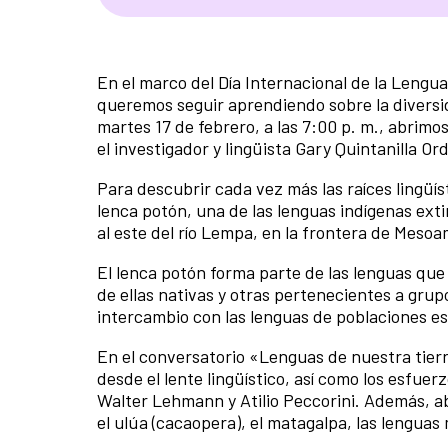
En el marco del Día Internacional de la Lengu
queremos seguir aprendiendo sobre la diversida
martes 17 de febrero, a las 7:00 p. m., abrimos
el investigador y lingüista Gary Quintanilla O
Para descubrir cada vez más las raíces lingüís
lenca potón, una de las lenguas indígenas ext
al este del río Lempa, en la frontera de Meso
El lenca potón forma parte de las lenguas que
de ellas nativas y otras pertenecientes a grup
intercambio con las lenguas de poblaciones esc
En el conversatorio «Lenguas de nuestra tier
desde el lente lingüístico, así como los esfuer
Walter Lehmann y Atilio Peccorini. Además, a
el ulúa (cacaopera), el matagalpa, las lenguas