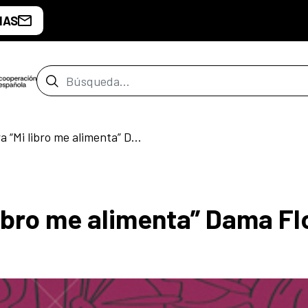
IAS
Barra de búsqueda
Club de lectura “Mi libro me alimenta” Dama Flor.
libro me alimenta” Dama Flo