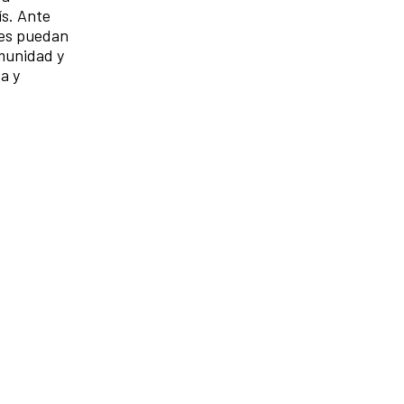
ís. Ante
eres puedan
munidad y
va y