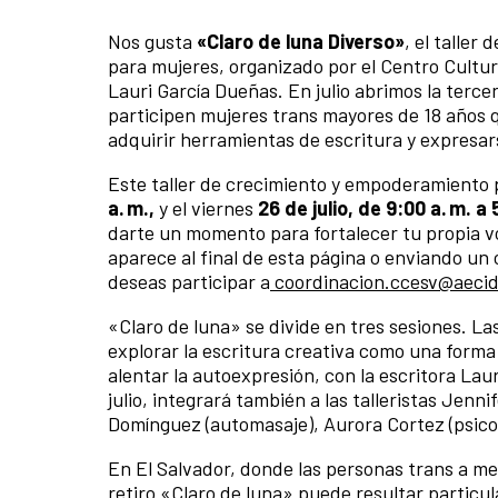
Nos gusta
«Claro de luna Diverso»
, el taller
para mujeres, organizado por el Centro Cultur
Lauri García Dueñas. En julio abrimos la terc
participen mujeres trans mayores de 18 años
adquirir herramientas de escritura y expresar
Este taller de crecimiento y empoderamiento p
a. m.,
y el viernes
26 de julio, de 9:00 a. m. a 
darte un momento para fortalecer tu propia 
aparece al final de esta página o
enviando un c
deseas participar a
coordinacion.ccesv@aecid
«Claro de luna» se divide en tres sesiones. Las
explorar la escritura creativa como una forma
alentar la autoexpresión, con la escritora Lau
julio, integrará también a las talleristas Jenni
Domínguez (automasaje), Aurora Cortez (psico
En El Salvador, donde las personas trans a men
retiro «Claro de luna» puede resultar particul