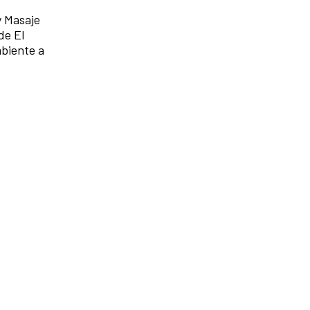
y Masaje
de El
mbiente a