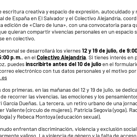
 de escritura creativa y espacio de expresión, autocuidado y r
al de España en El Salvador y el Colectivo Alejandría, coor
era edición de «Claro de luna», con una convocatoria para q
que quieran compartir vivencias personales en un espacio 
se en colectivo.
ersonal se desarrollará los viernes
12 y 19 de julio, de 9:0
5:00 p. m.
, en el
Colectivo Alejandría
. Si tienes interés en 
voz, puedes
inscribirte antes del 10 de julio
en el formulari
orreo electrónico con tus datos personales y el motivo por
.es
 dos primeras, en las mañanas del 12 y 19 de julio, se dedic
 de recorrer las vivencias, las emociones y los pensamiento
ri García Dueñas. La tercera, un retiro urbano de una jornad
fer Valiente (círculo de mujeres),
Patricia Segovia (yoga), R
logía) y Rebeca Montoya (educación sexual).
udo enfrentan discriminación, violencia y exclusión social, 
armente valioso. La violencia de género y la falta de acceso