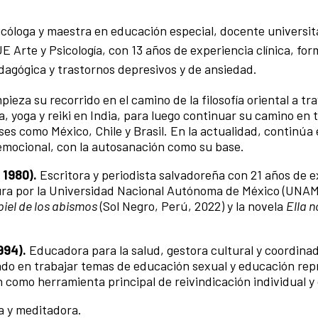
icóloga y maestra en educación especial, docente universit
 Arte y Psicología, con 13 años de experiencia clínica, fo
edagógica y trastornos depresivos y de ansiedad.
eza su recorrido en el camino de la filosofía oriental a tra
, yoga y reiki en India, para luego continuar su camino en 
aíses como México, Chile y Brasil. En la actualidad, continú
oemocional, con la autosanación como su base.
 1980).
Escritora y periodista salvadoreña con 21 años de e
ura por la Universidad Nacional Autónoma de México (UNAM
piel de los abismos
(Sol Negro, Perú, 2022) y la novela
Ella n
994).
Educadora para la salud, gestora cultural y coordina
ado en trabajar temas de educación sexual y educación rep
 como herramienta principal de reivindicación individual y
a y meditadora.