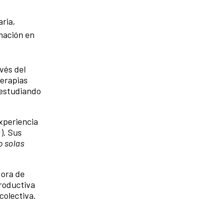
aria,
rmación en
vés del
terapias
a estudiando
xperiencia
). Sus
o solas
dora de
roductiva
 colectiva.