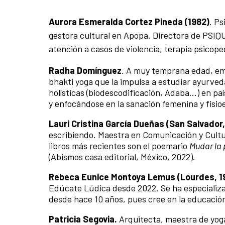
Aurora Esmeralda Cortez Pineda (1982)
.
Ps
gestora cultural en Apopa. Directora de PSIQUE
atención a casos de violencia, terapia psicop
Radha Domínguez
. A muy temprana edad, empi
bhakti yoga que la impulsa a estudiar ayurveda
holísticas (biodescodificación, Adaba...) en p
y enfocándose en la sanación femenina y fisi
Lauri Cristina García Dueñas (San Salvador,
escribiendo. Maestra en Comunicación y Cult
libros más recientes son el poemario
Mudar la 
(Abismos casa editorial, México, 2022).
Rebeca Eunice Montoya Lemus (Lourdes, 1
Edúcate Lúdica desde 2022. Se ha especializ
desde hace 10 años, pues cree en la educación
Patricia Segovia.
Arquitecta, maestra de yog