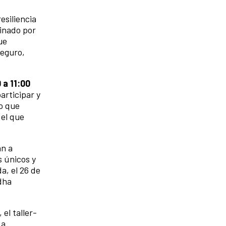
esiliencia
dinado por
ue
seguro,
0 a 11:00
participar y
o que
 el que
an a
s únicos y
a, el 26 de
adha
el taller-
 a