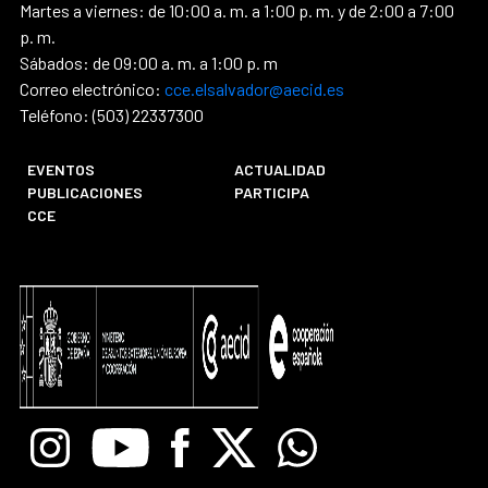
Martes a viernes: de 10:00 a. m. a 1:00 p. m. y de 2:00 a 7:00
p. m.
Sábados: de 09:00 a. m. a 1:00 p. m
Correo electrónico:
cce.elsalvador@aecid.es
Teléfono: (503) 22337300
EVENTOS
ACTUALIDAD
PUBLICACIONES
PARTICIPA
CCE
Instagram
Youtube
Facebook
X
Whatsapp