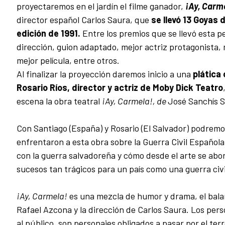
proyectaremos en el jardín el filme ganador,
¡Ay, Carm
director español Carlos Saura, que
se llevó 13 Goyas 
edición de 1991.
Entre los premios que se llevó esta p
dirección, guion adaptado, mejor actriz protagonista, 
mejor película, entre otros.
Al finalizar la proyección daremos inicio a una
plática
Rosario Ríos, director y actriz de Moby Dick Teatro
escena la obra teatral
¡Ay, Carmela!, de
José Sanchís Si
Con Santiago (España) y Rosario (El Salvador) podrem
enfrentaron a esta obra sobre la Guerra Civil Española,
con la guerra salvadoreña y cómo desde el arte se abo
sucesos tan trágicos para un país como una guerra civi
¡Ay, Carmela!
es una mezcla de humor y drama, el balan
Rafael Azcona y la dirección de Carlos Saura. Los pers
al público, son personajes obligados a pasar por el terr