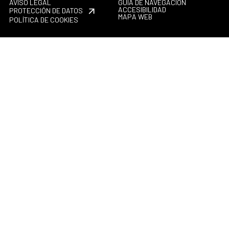
AVISO LEGAL
GUÍA DE NAVEGACIÓN
ACCESIBILIDAD
PROTECCIÓN DE DATOS
MAPA WEB
POLÍTICA DE COOKIES