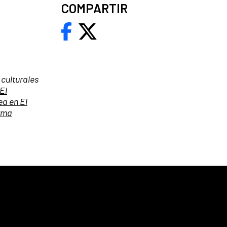
COMPARTIR
 culturales
El
ea en El
rma