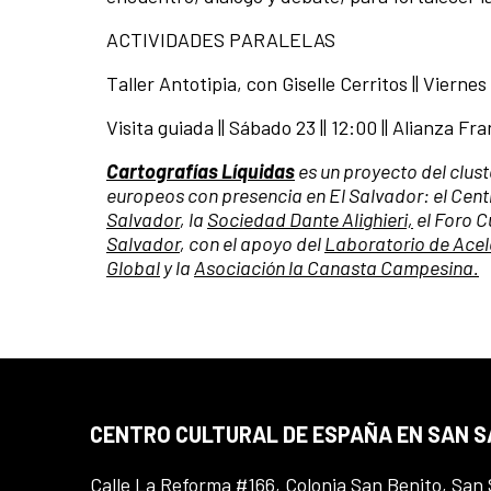
ACTIVIDADES PARALELAS
Taller Antotipia, con Giselle Cerritos || Vierne
Visita guiada || Sábado 23 || 12:00 || Alianza 
Cartografías Líquidas
es un proyecto del clust
europeos con presencia en El Salvador: el Cent
Salvador
, la
Sociedad Dante Alighieri,
el Foro C
Salvador
, con el apoyo del
Laboratorio de Acel
Global
y la
Asociación la Canasta Campesina.
CENTRO CULTURAL DE ESPAÑA EN SAN 
Calle La Reforma #166, Colonia San Benito, San 