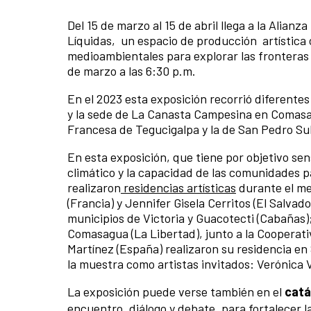
Del 15 de marzo al 15 de abril llega a la Alian
Líquidas,
un espacio de producción artística c
medioambientales para explorar las fronteras de
de marzo a las 6:30 p.m.
En el 2023 esta exposición recorrió diferente
y la sede de La Canasta Campesina en Comasag
Francesa de Tegucigalpa y la de San Pedro Sul
En esta exposición, que tiene por objetivo sen
climático y la capacidad de las comunidades pa
realizaron
residencias artísticas
durante el me
(Francia) y Jennifer Gisela Cerritos (El Salva
municipios de Victoria y Guacotecti (Cabañas);
Comasagua (La Libertad), junto a la Cooperati
Martínez (España) realizaron su residencia en
la muestra como artistas invitados: Verónica 
La exposición puede verse también en el
catá
encuentro, diálogo y debate, para fortalecer la 