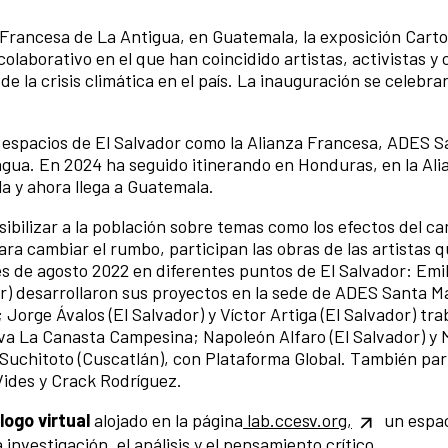
za Francesa de La Antigua, en Guatemala, la exposición Carto
olaborativo en el que han coincidido artistas, activistas y 
 la crisis climática en el país. La inauguración se celebrará
s espacios de El Salvador como la Alianza Francesa, ADES 
ua. En 2024 ha seguido itinerando en Honduras, en la Ali
a y ahora llega a Guatemala.
sibilizar a la población sobre temas como los efectos del c
ra cambiar el rumbo, participan las obras de las artistas 
s de agosto 2022 en diferentes puntos de El Salvador: Emil
dor) desarrollaron sus proyectos en la sede de ADES Santa Ma
 Jorge Ávalos (El Salvador) y Víctor Artiga (El Salvador) tr
va La Canasta Campesina; Napoleón Alfaro (El Salvador) y 
 Suchitoto (Cuscatlán), con Plataforma Global. También par
Vides y Crack Rodríguez.
logo virtual
alojado en la página
lab.ccesv.org,
un espac
investigación, el análisis y el pensamiento crítico.