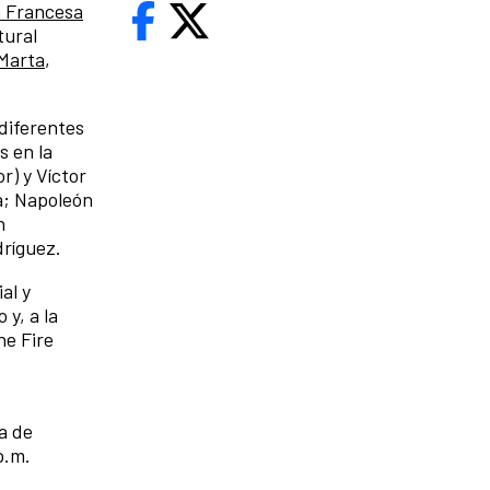
a Francesa
tural
Marta
,
diferentes
s en la
r) y Víctor
a; Napoleón
n
dríguez.
al y
y, a la
he Fire
a de
p.m.