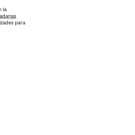
 la
dadanas
tidades para