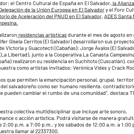
dor: el Centro Cultural de España en El Salvador,
la Alianz
Delegación de la Unión Europea en El Salvador
y el Foro Cul
orio de Aceleración del PNUD en El Salvador,
ADES Santa 
mpesina.
alizaron
residencias artísticas
durante el mes de agosto en 
ifer Gisela Cerritos (El Salvador) desarrollaron sus proyecto
e Victoria y Guacotecti (Cabañas); Jorge Ávalos (El Salvado
 (La Libertad), junto a la Cooperativa La Canasta Campesin
spaña) realizaron su residencia en Suchitoto (Cuscatlán), co
uestra como artistas invitados: Verónica Vides y Crack Ro
sos que permiten la emancipación personal, grupal, territori
del salvadoreño como ser humano resiliente, contradictorio 
ue pueden cambiar el rumbo de una comunidad”, destaca T
stra colectiva multidisciplinar que incluye arte sonoro,
mance o acción artística. Podrá visitarse de manera gratuit
e 2:00 p.m. a 7:00 p.m., y los sábados de 12:00 a.m. a 1:00 
uestra llamar al 22337300.