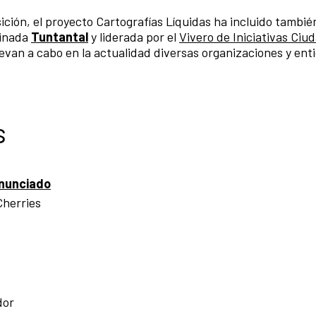
ición, el proyecto Cartografías Líquidas ha incluido también
minada
Tuntantal
y liderada por el
Vivero de Iniciativas Ciu
 llevan a cabo en la actualidad diversas organizaciones y en
s
enunciado
Cherries
dor