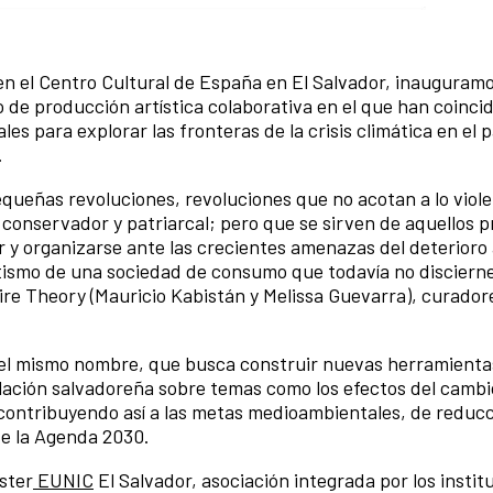
 en el Centro Cultural de España en El Salvador, inauguramo
o de producción artística colaborativa en el que han coinci
les para explorar las fronteras de la crisis climática en el p
.
queñas revoluciones, revoluciones que no acotan a lo viole
conservador y patriarcal; pero que se sirven de aquellos 
r y organizarse ante las crecientes amenazas del deterioro
tismo de una sociedad de consumo que todavía no discierne
ire Theory (Mauricio Kabistán y Melissa Guevarra), curadore
el mismo nombre, que busca construir nuevas herramienta
oblación salvadoreña sobre temas como los efectos del cambi
 contribuyendo así a las metas medioambientales, de reducc
de la Agenda 2030.
ster
EUNIC
El Salvador, asociación integrada por los instit