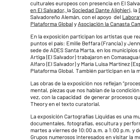
culturales europeos con presencia en El Salva
en El Salvador,
la
Sociedad Dante Alighieri,
la
Salvadoreño Alemán, con el apoyo del
Laborat
Plataforma Global
y
Asociación la Canasta Ca
En la exposición participan los artistas que re
puntos el país: Emilie Beffara (Francia) y Jenn
sede de ADES Santa Marta, en los municipios d
Artiga (El Salvador) trabajaron en Comasagua
Alfaro (El Salvador) y María Luisa Martínez (E
Plataforma Global. También participan en la m
Las obras de la exposición nos reflejan “proce
mental, piezas que nos hablan de la condición 
vez, con la capacidad de generar procesos q
Theory en el texto curatorial.
La exposición Cartografías Líquidas es una mue
documentales, fotografías, escultura y perfor
martes a viernes de 10:00 a.m. a 1:00 p.m. y d
Grupos numerosos interesados en visitar la m