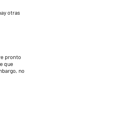
hay otras
ve pronto
ne que
embargo, no