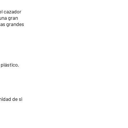
el cazador
 una gran
las grandes
plástico.
nidad de si