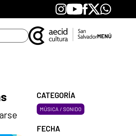
Instagram
Youtube
Facebook
X
Whatsapp
MENÚ
as
CATEGORÍA
MÚSICA / SONIDO
narse
FECHA