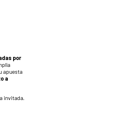
adas por
mplia
su apuesta
o a
a invitada.