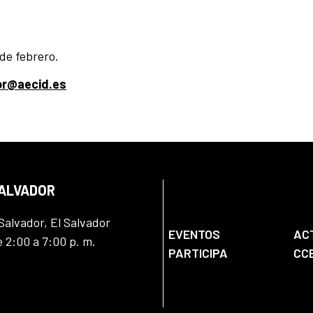
 de febrero.
or@aecid.es
SALVADOR
Salvador, El Salvador
EVENTOS
AC
e 2:00 a 7:00 p. m.
PARTICIPA
CC