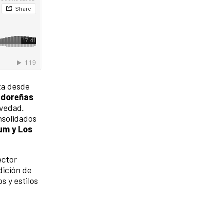
za desde
vadoreñas
ovedad.
nsolidados
um y Los
ector
dición de
s y estilos