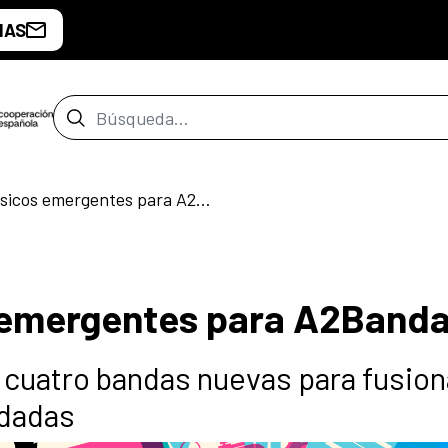
IAS
Barra de búsqueda
Buscamos músicos emergentes para A2Bandas
emergentes para A2Band
 cuatro bandas nuevas para fusio
idadas