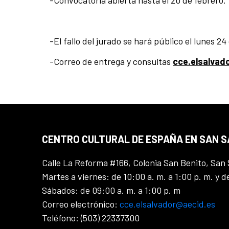
-Convocatoria abierta hasta el 20 de febrero.
-El fallo del jurado se hará público el lunes 24
-Correo de entrega y consultas
c
ce.elsalvad
CENTRO CULTURAL DE ESPAÑA EN SAN 
Calle La Reforma #166, Colonia San Benito, San 
Martes a viernes: de 10:00 a. m. a 1:00 p. m. y d
Sábados: de 09:00 a. m. a 1:00 p. m
Correo electrónico:
cce.elsalvador@aecid.es
Teléfono: (503) 22337300