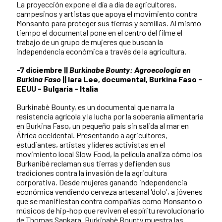
La proyección expone el día a día de agricultores,
campesinos y artistas que apoya el movimiento contra
Monsanto para proteger sus tierras y semillas. Al mismo
tiempo el documental pone en el centro del filme el
trabajo de un grupo de mujeres que buscan la
independencia económica a través de la agricultura.
-7 diciembre ||
Burkinabe Bounty: Agroecología en
Burkina Faso
|| Iara Lee, documental, Burkina Faso -
EEUU - Bulgaria - Italia
Burkinabè Bounty, es un documental que narra la
resistencia agrícola y la lucha por la soberanía alimentaria
en Burkina Faso, un pequeño país sin salida al mar en
África occidental. Presentando a agricultores,
estudiantes, artistas y líderes activistas en el
movimiento local Slow Food, la película analiza cómo los
Burkanibé reclaman sus tierras y defienden sus
tradiciones contra la invasión de la agricultura
corporativa. Desde mujeres ganando independencia
económica vendiendo cerveza artesanal 'dolo', a jóvenes
que se manifiestan contra compañías como Monsanto o
músicos de hip-hop que reviven el espíritu revolucionario
de Thomas Sankara. Burkinabè Bounty muestra las