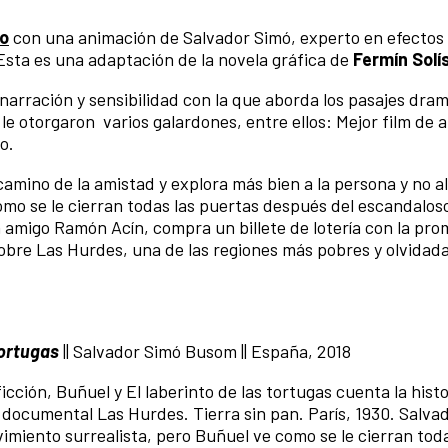
ño
con una animación de Salvador Simó, experto en efectos 
 Esta es una adaptación de la novela gráfica de
Fermín Solí
narración y sensibilidad con la que aborda los pasajes dram
 le otorgaron varios galardones, entre ellos: Mejor film de
o.
camino de la amistad y explora más bien a la persona y no al
cómo se le cierran todas las puertas después del escandalos
n amigo Ramón Acín, compra un billete de lotería con la pr
obre Las Hurdes, una de las regiones más pobres y olvidad
tortugas
|| Salvador Simó Busom || España, 2018
ficción, Buñuel y El laberinto de las tortugas cuenta la hist
documental Las Hurdes. Tierra sin pan. París, 1930. Salvad
vimiento surrealista, pero Buñuel ve como se le cierran toda