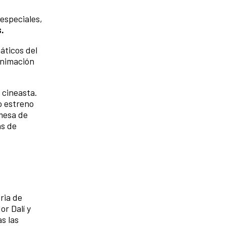
especiales,
s.
áticos del
 animación
 cineasta.
o estreno
omesa de
as de
oria de
or Dalí y
s las