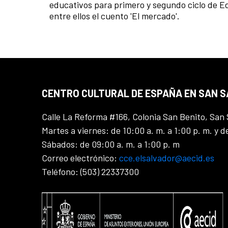
educativos para primero y segundo ciclo de Ed
entre ellos el cuento 'El mercado'.
CENTRO CULTURAL DE ESPAÑA EN SAN 
Calle La Reforma #166, Colonia San Benito, San 
Martes a viernes: de 10:00 a. m. a 1:00 p. m. y d
Sábados: de 09:00 a. m. a 1:00 p. m
Correo electrónico:
cce.elsalvador@aecid.es
Teléfono: (503) 22337300