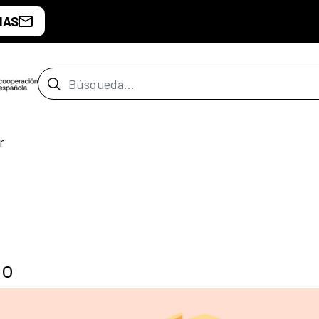
IAS
Barra de búsqueda
r
do