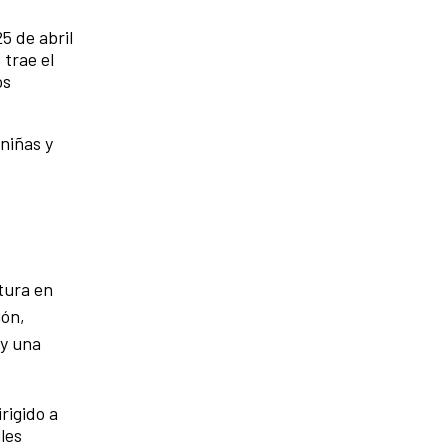
5 de abril
 trae el
os
 niñas y
tura en
ión,
 y una
rigido a
les